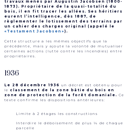
travaux menés par Augustin Jacobsen (1800-
1873). Propriétaire de la quasi-totalité du
bois, il en fit tracer les allées. Ses héritiers
eurent l’intelligence, dès 1887, de
règlementer le lotissement des terrains par
un cahier des charges original (appelé le
«Testament Jacobsen»
).
Cette structure a les mêmes objectifs que la
précédente, mais y ajoute la volonté de mutualiser
certaines actions (lutte contre les incendies) entre
propriétaires.
1936
Le 28 décembre 1936
un décret est obtenu pour
le
classement de la zone bâtie du bois en
zone de protection de la forêt domaniale.
Ce
texte confirme les dispositions antérieures:
Limite à 2 étages les constructions
Interdire le déboisement de plus ¼ de chaque
parcelle