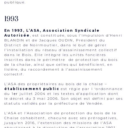
publique.
1993
En 1993, L’ASA, Association Syndicale
Autorisée
, est constituée, sous l’impulsion d’Henri
BLANDIN et de Jacques OUDIN, Président du
District de Noirmoutier, dans le but de gérer
l’installation du réseau d’assainissement collectif
dans le Bois. Elle intègre les unités foncières
inscrites dans le périmètre de protection du bois
de la chaise, ainsi que celles qui bénéficient, en
lisière, du raccordement à l’assainissement
collectif.
L’ASA des propriétaires au bois de la chaise –
établissement public
est régie par l ‘ordonnance
du 1
er
juillet 2004 et les textes d’application dont
le décret du 3 mai 2006. Son objet est défini par ses
statuts validés par la préfecture de Vendée.
L’ASA et l’Association de protection du bois de la
Chaise cohabitent, chacune avec ses prérogatives,
jusqu’en 2016, l’extension des missions de l’ASA
aboutissant à la dissolution de l’association 1901.