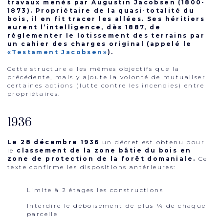
travaux menés par Augustin Jacobsen (1800-
1873). Propriétaire de la quasi-totalité du
bois, il en fit tracer les allées. Ses héritiers
eurent l’intelligence, dès 1887, de
règlementer le lotissement des terrains par
un cahier des charges original (appelé le
«Testament Jacobsen»
).
Cette structure a les mêmes objectifs que la
précédente, mais y ajoute la volonté de mutualiser
certaines actions (lutte contre les incendies) entre
propriétaires.
1936
Le 28 décembre 1936
un décret est obtenu pour
le
classement de la zone bâtie du bois en
zone de protection de la forêt domaniale.
Ce
texte confirme les dispositions antérieures:
Limite à 2 étages les constructions
Interdire le déboisement de plus ¼ de chaque
parcelle