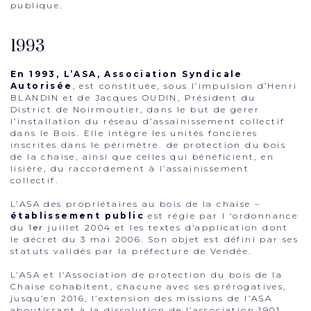
publique.
1993
En 1993, L’ASA, Association Syndicale
Autorisée
, est constituée, sous l’impulsion d’Henri
BLANDIN et de Jacques OUDIN, Président du
District de Noirmoutier, dans le but de gérer
l’installation du réseau d’assainissement collectif
dans le Bois. Elle intègre les unités foncières
inscrites dans le périmètre de protection du bois
de la chaise, ainsi que celles qui bénéficient, en
lisière, du raccordement à l’assainissement
collectif.
L’ASA des propriétaires au bois de la chaise –
établissement public
est régie par l ‘ordonnance
du 1
er
juillet 2004 et les textes d’application dont
le décret du 3 mai 2006. Son objet est défini par ses
statuts validés par la préfecture de Vendée.
L’ASA et l’Association de protection du bois de la
Chaise cohabitent, chacune avec ses prérogatives,
jusqu’en 2016, l’extension des missions de l’ASA
aboutissant à la dissolution de l’association 1901.