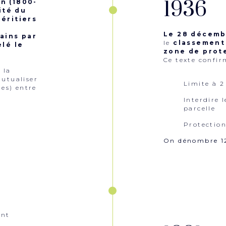
1936
n (1800-
ité du
héritiers
Le 28 décemb
ains par
le
classement 
elé le
zone de prote
Ce texte confir
 la
mutualiser
Limite à 2
ies) entre
Interdire 
parcelle
Protection
On dénombre 12
ont