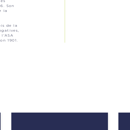
tes
06. Son
r la
is de la
ogatives,
 l’ASA
ion 1901.