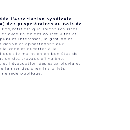
réée l’Association Syndicale
A) des propriétaires au Bois de
 l’objectif est que soient réalisées,
et avec l’aide des collectivités et
publics intéressés, la gestion et
n des voies appartenant aux
e la zone et ouvertes à la
lique : le maintien en bon état de
cution des travaux d’hygiène,
t et l’évacuation des eaux pluviales,
re la mer des chemins privés
romenade publique.