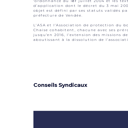
‘ordonnance du 1
er
juillet 2004 et les tex
d’application dont le décret du 3 mai 20
objet est défini par ses statuts validés pa
préfecture de Vendée.
L’ASA et l’Association de protection du bo
Chaise cohabitent, chacune avec ses prér
jusqu’en 2016, l’extension des missions de
aboutissant à la dissolution de l’associat
Conseils Syndicaux