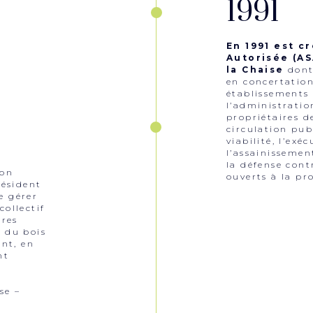
1991
En 1991 est c
Autorisée (AS
la Chaise
dont
en concertation 
établissements 
l’administratio
propriétaires d
circulation pub
viabilité, l’exé
l’assainissemen
e
la défense cont
ion
ouverts à la p
ésident
e gérer
collectif
ères
n du bois
ent, en
nt
se –