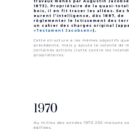
travaux menés par Augustin Jacobse
1873). Propriétaire de la quasi-total
bois, il en fit tracer les allées. Ses 
eurent l’intelligence, dès 1887, de
règlementer le lotissement des terr
un cahier des charges original (app
«Testament Jacobsen»
).
Cette structure a les mêmes objectifs que
précédente, mais y ajoute la volonté de 
certaines actions (lutte contre les incend
propriétaires.
1970
Au milieu des années 1970 250 maisons s
édifiées.