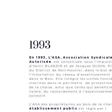
1993
En 1993, L’ASA, Association Syndical
Autorisée
, est constituée, sous l’impuls
d’Henri BLANDIN et de Jacques OUDIN, Pr
du District de Noirmoutier, dans le but d
l’installation du réseau d’assainissement 
dans le Bois. Elle intègre les unités fonci
inscrites dans le périmètre de protectio
de la chaise, ainsi que celles qui bénéfici
lisière, du raccordement à l’assainisseme
collectif.
L’ASA des propriétaires au bois de la chai
établissement public
est régie par l