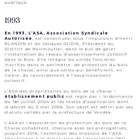
publique.
1993
En 1993, L’ASA, Association Syndicale
Autorisée
, est constituée, sous l’impulsion d’Henri
BLANDIN et de Jacques OUDIN, Président du
District de Noirmoutier, dans le but de gérer
l’installation du réseau d’assainissement collectif
dans le Bois. Elle intègre les unités foncières
inscrites dans le périmètre de protection du bois
de la chaise, ainsi que celles qui bénéficient, en
lisière, du raccordement à l’assainissement
collectif.
L’ASA des propriétaires au bois de la chaise –
établissement public
est régie par l ‘ordonnance
du 1
er
juillet 2004 et les textes d’application dont
le décret du 3 mai 2006. Son objet est défini par ses
statuts validés par la préfecture de Vendée.
L’ASA et l’Association de protection du bois de la
Chaise cohabitent, chacune avec ses prérogatives,
jusqu’en 2016, l’extension des missions de l’ASA
aboutissant à la dissolution de l’association 1901.