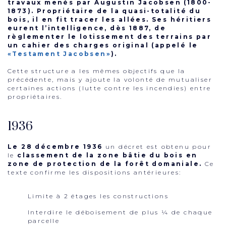
travaux menés par Augustin Jacobsen (1800-
1873). Propriétaire de la quasi-totalité du
bois, il en fit tracer les allées. Ses héritiers
eurent l’intelligence, dès 1887, de
règlementer le lotissement des terrains par
un cahier des charges original (appelé le
«Testament Jacobsen»
).
Cette structure a les mêmes objectifs que la
précédente, mais y ajoute la volonté de mutualiser
certaines actions (lutte contre les incendies) entre
propriétaires.
1936
Le 28 décembre 1936
un décret est obtenu pour
le
classement de la zone bâtie du bois en
zone de protection de la forêt domaniale.
Ce
texte confirme les dispositions antérieures:
Limite à 2 étages les constructions
Interdire le déboisement de plus ¼ de chaque
parcelle