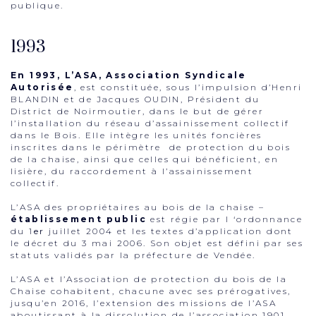
publique.
1993
En 1993, L’ASA, Association Syndicale
Autorisée
, est constituée, sous l’impulsion d’Henri
BLANDIN et de Jacques OUDIN, Président du
District de Noirmoutier, dans le but de gérer
l’installation du réseau d’assainissement collectif
dans le Bois. Elle intègre les unités foncières
inscrites dans le périmètre de protection du bois
de la chaise, ainsi que celles qui bénéficient, en
lisière, du raccordement à l’assainissement
collectif.
L’ASA des propriétaires au bois de la chaise –
établissement public
est régie par l ‘ordonnance
du 1
er
juillet 2004 et les textes d’application dont
le décret du 3 mai 2006. Son objet est défini par ses
statuts validés par la préfecture de Vendée.
L’ASA et l’Association de protection du bois de la
Chaise cohabitent, chacune avec ses prérogatives,
jusqu’en 2016, l’extension des missions de l’ASA
aboutissant à la dissolution de l’association 1901.