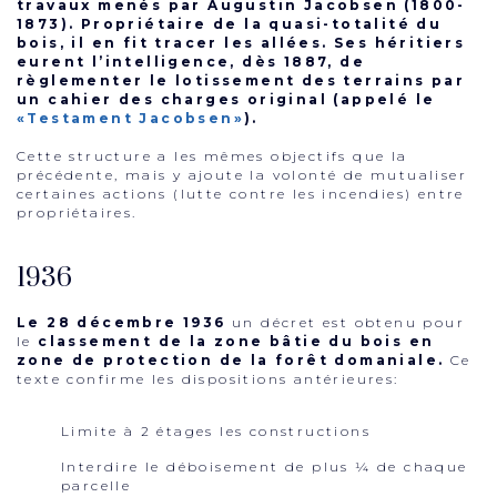
travaux menés par Augustin Jacobsen (1800-
1873). Propriétaire de la quasi-totalité du
bois, il en fit tracer les allées. Ses héritiers
eurent l’intelligence, dès 1887, de
règlementer le lotissement des terrains par
un cahier des charges original (appelé le
«Testament Jacobsen»
).
Cette structure a les mêmes objectifs que la
précédente, mais y ajoute la volonté de mutualiser
certaines actions (lutte contre les incendies) entre
propriétaires.
1936
Le 28 décembre 1936
un décret est obtenu pour
le
classement de la zone bâtie du bois en
zone de protection de la forêt domaniale.
Ce
texte confirme les dispositions antérieures:
Limite à 2 étages les constructions
Interdire le déboisement de plus ¼ de chaque
parcelle