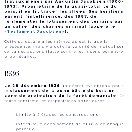
travaux menés par Augustin Jacobsen (1800-
1873). Propriétaire de la quasi-totalité du
bois, il en fit tracer les allées. Ses héritiers
eurent l’intelligence, dès 1887, de
règlementer le lotissement des terrains par
un cahier des charges original (appelé le
«Testament Jacobsen»
).
Cette structure a les mêmes objectifs que la
précédente, mais y ajoute la volonté de mutualiser
certaines actions (lutte contre les incendies) entre
propriétaires.
1936
Le 28 décembre 1936
un décret est obtenu pour
le
classement de la zone bâtie du bois en
zone de protection de la forêt domaniale.
Ce
texte confirme les dispositions antérieures:
Limite à 2 étages les constructions
Interdire le déboisement de plus ¼ de chaque
parcelle