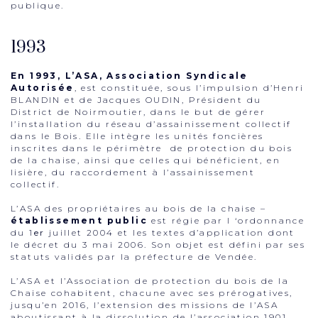
publique.
1993
En 1993, L’ASA, Association Syndicale
Autorisée
, est constituée, sous l’impulsion d’Henri
BLANDIN et de Jacques OUDIN, Président du
District de Noirmoutier, dans le but de gérer
l’installation du réseau d’assainissement collectif
dans le Bois. Elle intègre les unités foncières
inscrites dans le périmètre de protection du bois
de la chaise, ainsi que celles qui bénéficient, en
lisière, du raccordement à l’assainissement
collectif.
L’ASA des propriétaires au bois de la chaise –
établissement public
est régie par l ‘ordonnance
du 1
er
juillet 2004 et les textes d’application dont
le décret du 3 mai 2006. Son objet est défini par ses
statuts validés par la préfecture de Vendée.
L’ASA et l’Association de protection du bois de la
Chaise cohabitent, chacune avec ses prérogatives,
jusqu’en 2016, l’extension des missions de l’ASA
aboutissant à la dissolution de l’association 1901.