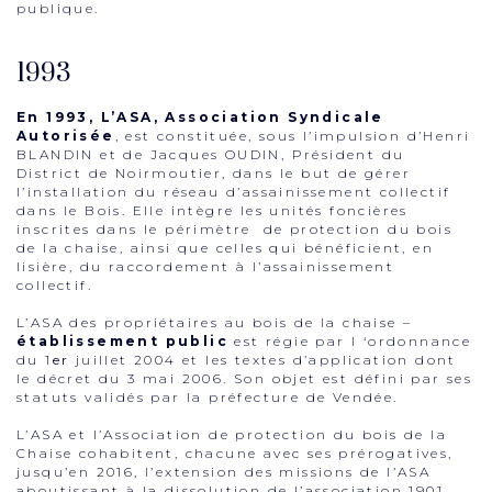
publique.
1993
En 1993, L’ASA, Association Syndicale
Autorisée
, est constituée, sous l’impulsion d’Henri
BLANDIN et de Jacques OUDIN, Président du
District de Noirmoutier, dans le but de gérer
l’installation du réseau d’assainissement collectif
dans le Bois. Elle intègre les unités foncières
inscrites dans le périmètre de protection du bois
de la chaise, ainsi que celles qui bénéficient, en
lisière, du raccordement à l’assainissement
collectif.
L’ASA des propriétaires au bois de la chaise –
établissement public
est régie par l ‘ordonnance
du 1
er
juillet 2004 et les textes d’application dont
le décret du 3 mai 2006. Son objet est défini par ses
statuts validés par la préfecture de Vendée.
L’ASA et l’Association de protection du bois de la
Chaise cohabitent, chacune avec ses prérogatives,
jusqu’en 2016, l’extension des missions de l’ASA
aboutissant à la dissolution de l’association 1901.