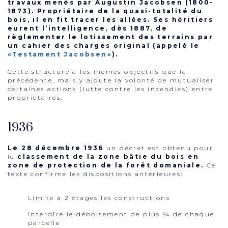
travaux menés par Augustin Jacobsen (1800-
1873). Propriétaire de la quasi-totalité du
bois, il en fit tracer les allées. Ses héritiers
eurent l’intelligence, dès 1887, de
règlementer le lotissement des terrains par
un cahier des charges original (appelé le
«Testament Jacobsen»
).
Cette structure a les mêmes objectifs que la
précédente, mais y ajoute la volonté de mutualiser
certaines actions (lutte contre les incendies) entre
propriétaires.
1936
Le 28 décembre 1936
un décret est obtenu pour
le
classement de la zone bâtie du bois en
zone de protection de la forêt domaniale.
Ce
texte confirme les dispositions antérieures:
Limite à 2 étages les constructions
Interdire le déboisement de plus ¼ de chaque
parcelle