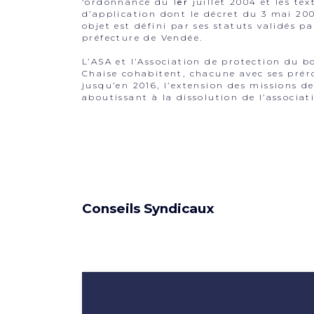
‘ordonnance du 1
er
juillet 2004 et les tex
d’application dont le décret du 3 mai 20
objet est défini par ses statuts validés pa
préfecture de Vendée.
L’ASA et l’Association de protection du bo
Chaise cohabitent, chacune avec ses prér
jusqu’en 2016, l’extension des missions de
aboutissant à la dissolution de l’associat
Conseils Syndicaux