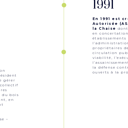
1991
En 1991 est c
Autorisée (AS
la Chaise
dont
en concertation 
établissements 
l’administratio
propriétaires d
circulation pub
viabilité, l’exé
l’assainissemen
e
la défense cont
ion
ouverts à la p
ésident
e gérer
collectif
ères
n du bois
ent, en
nt
se –