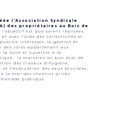
réée l’Association Syndicale
A) des propriétaires au Bois de
 l’objectif est que soient réalisées,
et avec l’aide des collectivités et
publics intéressés, la gestion et
n des voies appartenant aux
e la zone et ouvertes à la
lique : le maintien en bon état de
cution des travaux d’hygiène,
t et l’évacuation des eaux pluviales,
re la mer des chemins privés
romenade publique.