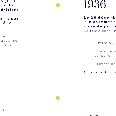
1936
n (1800-
ité du
héritiers
Le 28 décemb
ains par
le
classement 
elé le
zone de prote
Ce texte confir
 la
mutualiser
Limite à 2
ies) entre
Interdire 
parcelle
Protection
On dénombre 12
ont