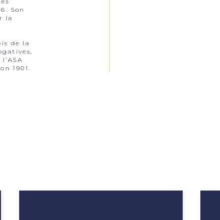
tes
06. Son
r la
is de la
ogatives,
 l’ASA
ion 1901.