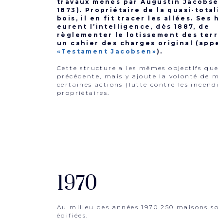
travaux menés par Augustin Jacobse
1873). Propriétaire de la quasi-total
bois, il en fit tracer les allées. Ses 
eurent l’intelligence, dès 1887, de
règlementer le lotissement des terr
un cahier des charges original (app
«Testament Jacobsen»
).
Cette structure a les mêmes objectifs que
précédente, mais y ajoute la volonté de 
certaines actions (lutte contre les incend
propriétaires.
1970
Au milieu des années 1970 250 maisons s
édifiées.