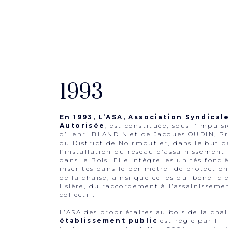
1993
En 1993, L’ASA, Association Syndical
Autorisée
, est constituée, sous l’impuls
d’Henri BLANDIN et de Jacques OUDIN, Pr
du District de Noirmoutier, dans le but d
l’installation du réseau d’assainissement 
dans le Bois. Elle intègre les unités fonci
inscrites dans le périmètre de protectio
de la chaise, ainsi que celles qui bénéfici
lisière, du raccordement à l’assainisseme
collectif.
L’ASA des propriétaires au bois de la chai
établissement public
est régie par l