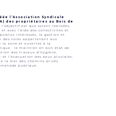
réée l’Association Syndicale
A) des propriétaires au Bois de
 l’objectif est que soient réalisées,
et avec l’aide des collectivités et
publics intéressés, la gestion et
n des voies appartenant aux
e la zone et ouvertes à la
lique : le maintien en bon état de
cution des travaux d’hygiène,
t et l’évacuation des eaux pluviales,
re la mer des chemins privés
romenade publique.