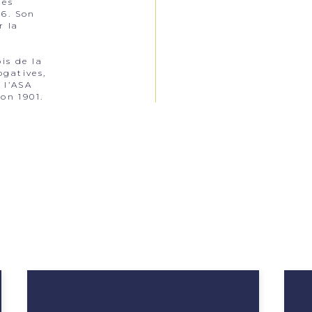
tes
06. Son
r la
is de la
ogatives,
 l’ASA
ion 1901.