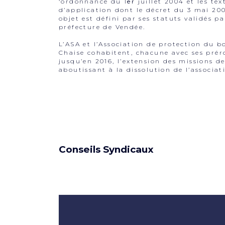
‘ordonnance du 1
er
juillet 2004 et les tex
d’application dont le décret du 3 mai 20
objet est défini par ses statuts validés pa
préfecture de Vendée.
L’ASA et l’Association de protection du bo
Chaise cohabitent, chacune avec ses prér
jusqu’en 2016, l’extension des missions de
aboutissant à la dissolution de l’associat
Conseils Syndicaux