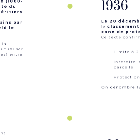
1936
n (1800-
ité du
héritiers
Le 28 décemb
ains par
le
classement 
elé le
zone de prote
Ce texte confir
 la
mutualiser
Limite à 2
ies) entre
Interdire 
parcelle
Protection
On dénombre 12
ont