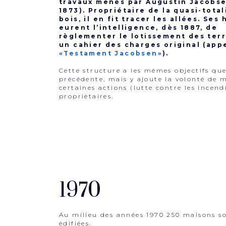
travaux menés par Augustin Jacobse
1873). Propriétaire de la quasi-total
bois, il en fit tracer les allées. Ses 
eurent l’intelligence, dès 1887, de
règlementer le lotissement des terr
un cahier des charges original (app
«Testament Jacobsen»
).
Cette structure a les mêmes objectifs que
précédente, mais y ajoute la volonté de 
certaines actions (lutte contre les incend
propriétaires.
1970
Au milieu des années 1970 250 maisons s
édifiées.