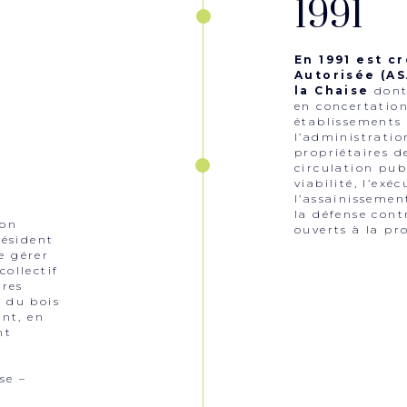
1991
En 1991 est c
Autorisée (AS
la Chaise
dont
en concertation 
établissements 
l’administratio
propriétaires d
circulation pub
viabilité, l’exé
l’assainissemen
e
la défense cont
ion
ouverts à la p
ésident
e gérer
collectif
ères
n du bois
ent, en
nt
se –