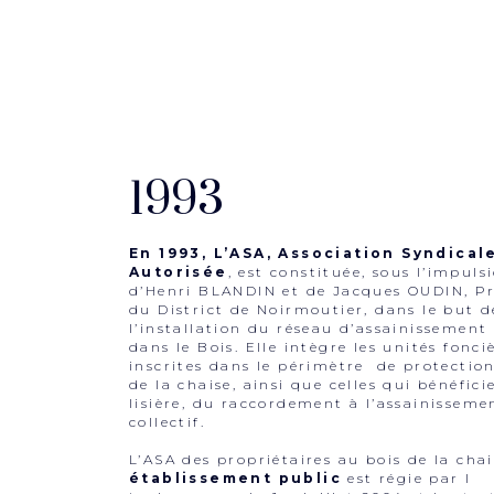
1993
En 1993, L’ASA, Association Syndical
Autorisée
, est constituée, sous l’impuls
d’Henri BLANDIN et de Jacques OUDIN, Pr
du District de Noirmoutier, dans le but d
l’installation du réseau d’assainissement 
dans le Bois. Elle intègre les unités fonci
inscrites dans le périmètre de protectio
de la chaise, ainsi que celles qui bénéfici
lisière, du raccordement à l’assainisseme
collectif.
L’ASA des propriétaires au bois de la chai
établissement public
est régie par l