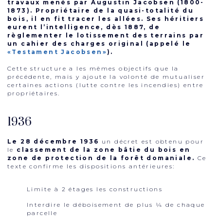
travaux menés par Augustin Jacobsen (1800-
1873). Propriétaire de la quasi-totalité du
bois, il en fit tracer les allées. Ses héritiers
eurent l’intelligence, dès 1887, de
règlementer le lotissement des terrains par
un cahier des charges original (appelé le
«Testament Jacobsen»
).
Cette structure a les mêmes objectifs que la
précédente, mais y ajoute la volonté de mutualiser
certaines actions (lutte contre les incendies) entre
propriétaires.
1936
Le 28 décembre 1936
un décret est obtenu pour
le
classement de la zone bâtie du bois en
zone de protection de la forêt domaniale.
Ce
texte confirme les dispositions antérieures:
Limite à 2 étages les constructions
Interdire le déboisement de plus ¼ de chaque
parcelle