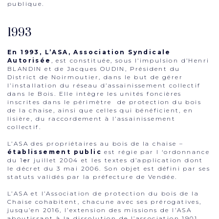
publique.
1993
En 1993, L’ASA, Association Syndicale
Autorisée
, est constituée, sous l’impulsion d’Henri
BLANDIN et de Jacques OUDIN, Président du
District de Noirmoutier, dans le but de gérer
l’installation du réseau d’assainissement collectif
dans le Bois. Elle intègre les unités foncières
inscrites dans le périmètre de protection du bois
de la chaise, ainsi que celles qui bénéficient, en
lisière, du raccordement à l’assainissement
collectif.
L’ASA des propriétaires au bois de la chaise –
établissement public
est régie par l ‘ordonnance
du 1
er
juillet 2004 et les textes d’application dont
le décret du 3 mai 2006. Son objet est défini par ses
statuts validés par la préfecture de Vendée.
L’ASA et l’Association de protection du bois de la
Chaise cohabitent, chacune avec ses prérogatives,
jusqu’en 2016, l’extension des missions de l’ASA
aboutissant à la dissolution de l’association 1901.