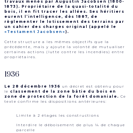
travaux menés par Augustin Jacobsen (1800-
1873). Propriétaire de la quasi-totalité du
bois, il en fit tracer les allées. Ses héritiers
eurent l’intelligence, dès 1887, de
règlementer le lotissement des terrains par
un cahier des charges original (appelé le
«Testament Jacobsen»
).
Cette structure a les mêmes objectifs que la
précédente, mais y ajoute la volonté de mutualiser
certaines actions (lutte contre les incendies) entre
propriétaires.
1936
Le 28 décembre 1936
un décret est obtenu pour
le
classement de la zone bâtie du bois en
zone de protection de la forêt domaniale.
Ce
texte confirme les dispositions antérieures:
Limite à 2 étages les constructions
Interdire le déboisement de plus ¼ de chaque
parcelle