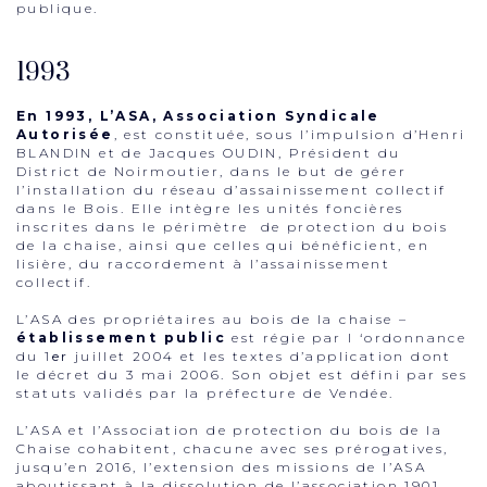
publique.
1993
En 1993, L’ASA, Association Syndicale
Autorisée
, est constituée, sous l’impulsion d’Henri
BLANDIN et de Jacques OUDIN, Président du
District de Noirmoutier, dans le but de gérer
l’installation du réseau d’assainissement collectif
dans le Bois. Elle intègre les unités foncières
inscrites dans le périmètre de protection du bois
de la chaise, ainsi que celles qui bénéficient, en
lisière, du raccordement à l’assainissement
collectif.
L’ASA des propriétaires au bois de la chaise –
établissement public
est régie par l ‘ordonnance
du 1
er
juillet 2004 et les textes d’application dont
le décret du 3 mai 2006. Son objet est défini par ses
statuts validés par la préfecture de Vendée.
L’ASA et l’Association de protection du bois de la
Chaise cohabitent, chacune avec ses prérogatives,
jusqu’en 2016, l’extension des missions de l’ASA
aboutissant à la dissolution de l’association 1901.