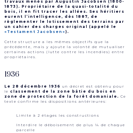
travaux menés par Augustin Jacobsen (1800-
1873). Propriétaire de la quasi-totalité du
bois, il en fit tracer les allées. Ses héritiers
eurent l’intelligence, dès 1887, de
règlementer le lotissement des terrains par
un cahier des charges original (appelé le
«Testament Jacobsen»
).
Cette structure a les mêmes objectifs que la
précédente, mais y ajoute la volonté de mutualiser
certaines actions (lutte contre les incendies) entre
propriétaires.
1936
Le 28 décembre 1936
un décret est obtenu pour
le
classement de la zone bâtie du bois en
zone de protection de la forêt domaniale.
Ce
texte confirme les dispositions antérieures:
Limite à 2 étages les constructions
Interdire le déboisement de plus ¼ de chaque
parcelle