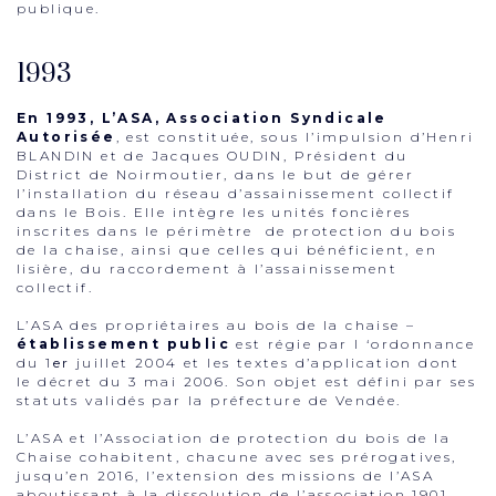
publique.
1993
En 1993, L’ASA, Association Syndicale
Autorisée
, est constituée, sous l’impulsion d’Henri
BLANDIN et de Jacques OUDIN, Président du
District de Noirmoutier, dans le but de gérer
l’installation du réseau d’assainissement collectif
dans le Bois. Elle intègre les unités foncières
inscrites dans le périmètre de protection du bois
de la chaise, ainsi que celles qui bénéficient, en
lisière, du raccordement à l’assainissement
collectif.
L’ASA des propriétaires au bois de la chaise –
établissement public
est régie par l ‘ordonnance
du 1
er
juillet 2004 et les textes d’application dont
le décret du 3 mai 2006. Son objet est défini par ses
statuts validés par la préfecture de Vendée.
L’ASA et l’Association de protection du bois de la
Chaise cohabitent, chacune avec ses prérogatives,
jusqu’en 2016, l’extension des missions de l’ASA
aboutissant à la dissolution de l’association 1901.